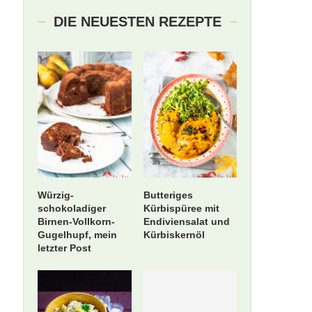
DIE NEUESTEN REZEPTE
Würzig-
Butteriges
schokoladiger
Kürbispüree mit
Birnen-Vollkorn-
Endiviensalat und
Gugelhupf, mein
Kürbiskernöl
letzter Post