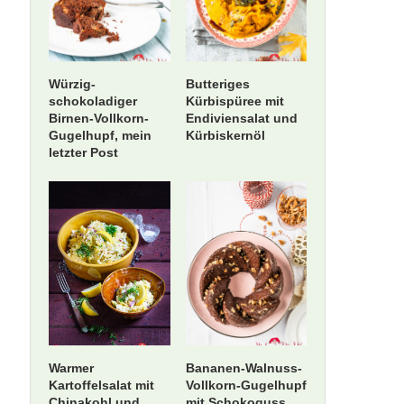
Würzig-
Butteriges
schokoladiger
Kürbispüree mit
Birnen-Vollkorn-
Endiviensalat und
Gugelhupf, mein
Kürbiskernöl
letzter Post
Warmer
Bananen-Walnuss-
Kartoffelsalat mit
Vollkorn-Gugelhupf
Chinakohl und
mit Schokoguss