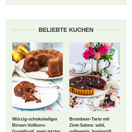
BELIEBTE KUCHEN
Würzig-schokoladiger
Brombeer-Tarte mit
Birnen-Vollkorn-
Zimt-Sahne: wild,
Gugelhupf, mein letzter
vollwertig, honigsüß