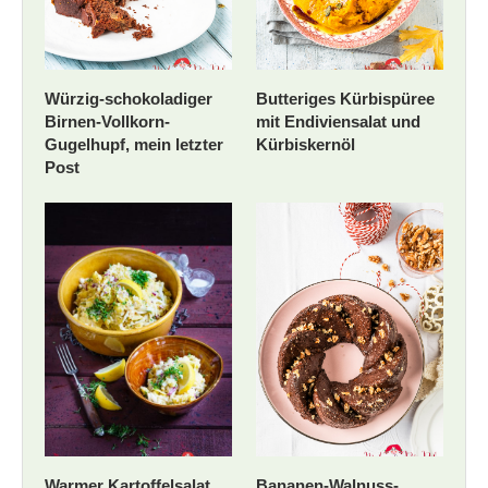
Würzig-schokoladiger
Butteriges Kürbispüree
Birnen-Vollkorn-
mit Endiviensalat und
Gugelhupf, mein letzter
Kürbiskernöl
Post
Warmer Kartoffelsalat
Bananen-Walnuss-