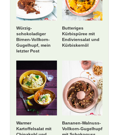
Würzig-
Butteriges
schokoladiger
Kürbispüree mit
Birnen-Vollkorn-
Endiviensalat und
Gugelhupf, mein
Kürbiskernöl
letzter Post
Warmer
Bananen-Walnuss-
Kartoffelsalat mit
Vollkorn-Gugelhupf
Chinakohl und
mit Schokoguss