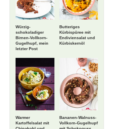
Würzig-
Butteriges
schokoladiger
Kürbispüree mit
Birnen-Vollkorn-
Endiviensalat und
Gugelhupf, mein
Kürbiskernöl
letzter Post
Warmer
Bananen-Walnuss-
Kartoffelsalat mit
Vollkorn-Gugelhupf
Chinakohl und
mit Schokoguss