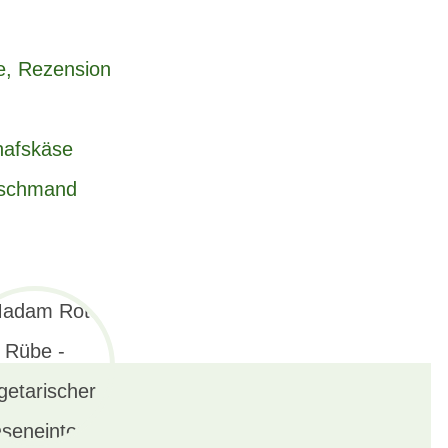
e, Rezension
hafskäse
rschmand