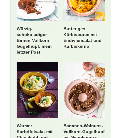
Würzig-
Butteriges
schokoladiger
Kürbispüree mit
Birnen-Vollkorn-
Endiviensalat und
Gugelhupf, mein
Kürbiskernöl
letzter Post
Warmer
Bananen-Walnuss-
Kartoffelsalat mit
Vollkorn-Gugelhupf
Chinakohl und
mit Schokoguss