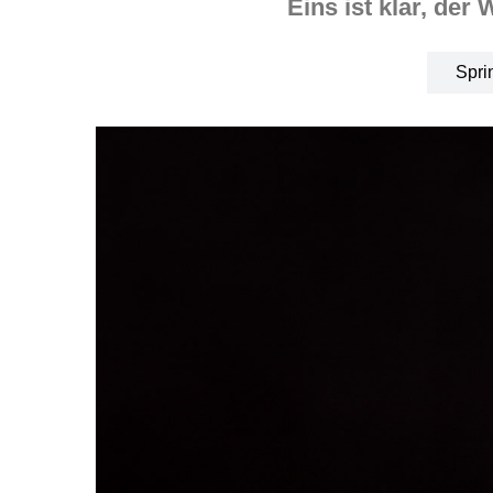
Eins ist klar, der
Spri