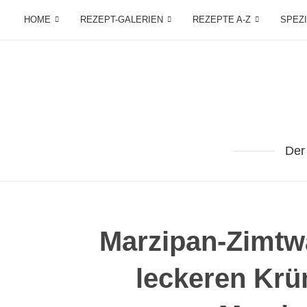
HOME
REZEPT-GALERIEN
REZEPTE A-Z
SPEZ
Der
Marzipan-Zimtwa
leckeren Krü