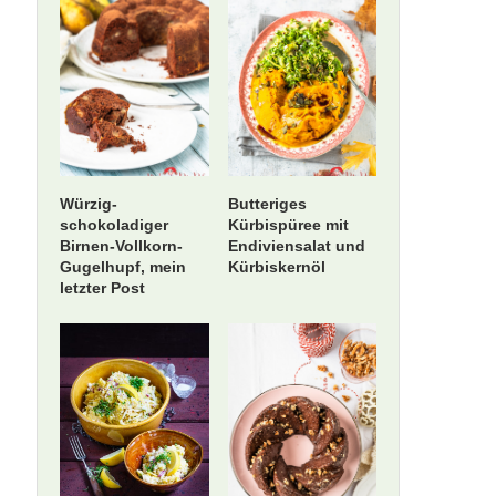
Würzig-
Butteriges
schokoladiger
Kürbispüree mit
Birnen-Vollkorn-
Endiviensalat und
Gugelhupf, mein
Kürbiskernöl
letzter Post