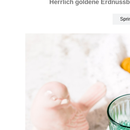
Herrlich goldene Erdnussbu
Spri