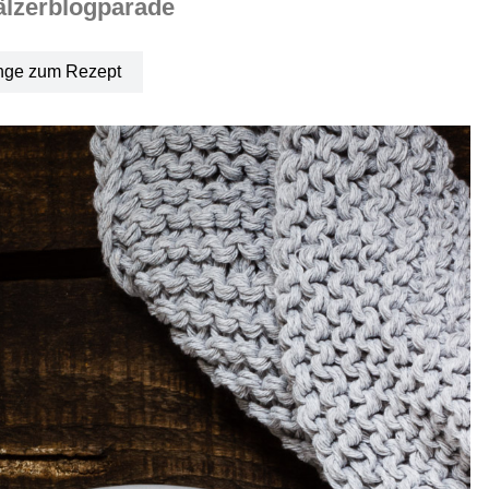
älzerblogparade
nge zum Rezept