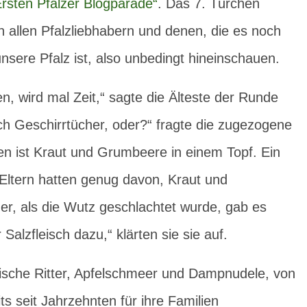
Ersten Pfälzer Blogparade“
. Das 7. Türchen
n allen Pfalzliebhabern und denen, die es noch
unsere Pfalz ist, also unbedingt hineinschauen.
en, wird mal Zeit,“ sagte die Älteste der Runde
ch Geschirrtücher, oder?“ fragte die zugezogene
nen ist Kraut und Grumbeere in einem Topf. Ein
Eltern hatten genug davon, Kraut und
, als die Wutz geschlachtet wurde, gab es
alzfleisch dazu,“ klärten sie sie auf.
ische Ritter, Apfelschmeer und Dampnudele, von
ts seit Jahrzehnten für ihre Familien