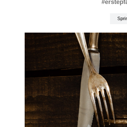
#erstepf
Spri