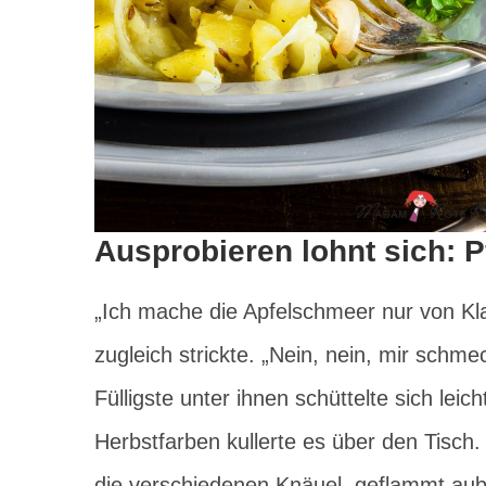
Ausprobieren lohnt sich: P
„Ich mache die Apfelschmeer nur von Kla
zugleich strickte. „Nein, nein, mir schmec
Fülligste unter ihnen schüttelte sich lei
Herbstfarben kullerte es über den Tisc
die verschiedenen Knäuel, geflammt aub