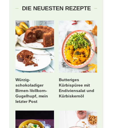
DIE NEUESTEN REZEPTE
Würzig-
Butteriges
schokoladiger
Kürbispüree mit
Birnen-Vollkorn-
Endiviensalat und
Gugelhupf, mein
Kürbiskernöl
letzter Post