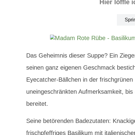
Hier löffle 
Spri
Das Geheimnis dieser Suppe? Ein Ziegen
seinen ganz eigenen Geschmack besticht
Eyecatcher-Bällchen in der frischgrüne
uneingeschränkten Aufmerksamkeit, bis
bereitet.
Seine betörenden Badezutaten: Knackige
frischpfeffriges Basilikum mit italienis