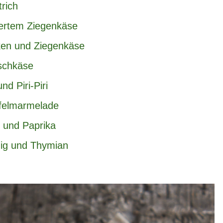
rich
siertem Ziegenkäse
ken und Ziegenkäse
ischkäse
d Piri-Piri
pfelmarmelade
n und Paprika
ig und Thymian