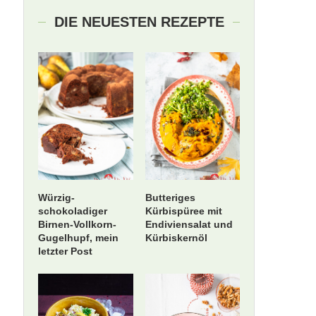
DIE NEUESTEN REZEPTE
Würzig-
Butteriges
schokoladiger
Kürbispüree mit
Birnen-Vollkorn-
Endiviensalat und
Gugelhupf, mein
Kürbiskernöl
letzter Post