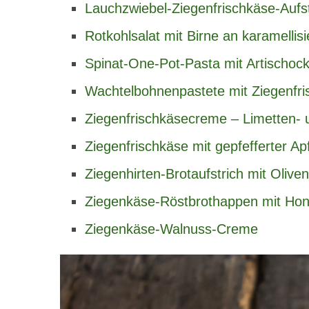
Lauchzwiebel-Ziegenfrischkäse-Aufst
Rotkohlsalat mit Birne an karamelli
Spinat-One-Pot-Pasta mit Artischoc
Wachtelbohnenpastete mit Ziegenfr
Ziegenfrischkäsecreme – Limetten- un
Ziegenfrischkäse mit gepfefferter A
Ziegenhirten-Brotaufstrich mit Olive
Ziegenkäse-Röstbrothappen mit Hon
Ziegenkäse-Walnuss-Creme