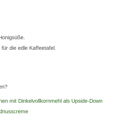
Honigsüße.
für die edle Kaffeetafel.
ten?
hen mit Dinkelvollkornmehl als Upside-Down
rdnusscreme