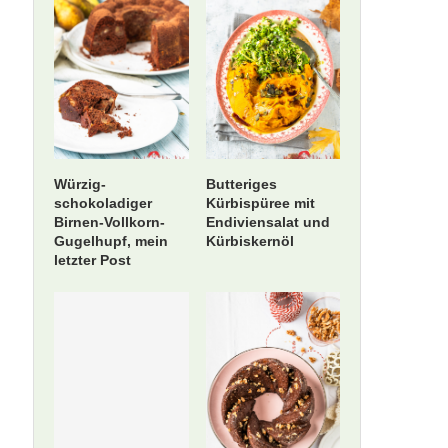
Würzig-
Butteriges
schokoladiger
Kürbispüree mit
Birnen-Vollkorn-
Endiviensalat und
Gugelhupf, mein
Kürbiskernöl
letzter Post