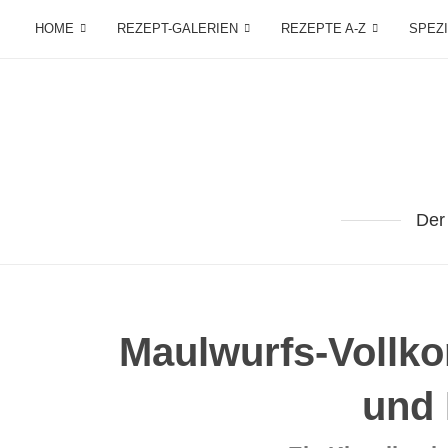
HOME
REZEPT-GALERIEN
REZEPTE A-Z
SPEZ
Der
Maulwurfs-Vollk
und 