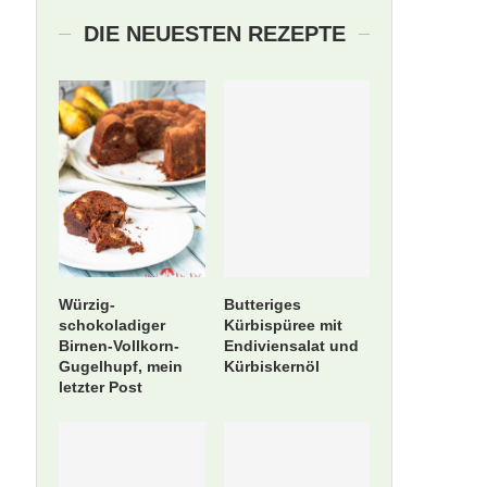
DIE NEUESTEN REZEPTE
Würzig-
Butteriges
schokoladiger
Kürbispüree mit
Birnen-Vollkorn-
Endiviensalat und
Gugelhupf, mein
Kürbiskernöl
letzter Post