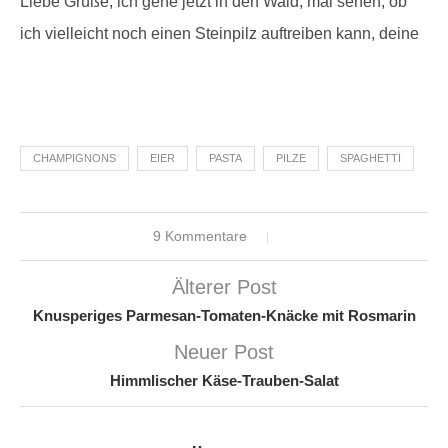
Liebe Grüße, ich gehe jetzt in den Wald, mal sehen, ob
ich vielleicht noch einen Steinpilz auftreiben kann, deine
CHAMPIGNONS
EIER
PASTA
PILZE
SPAGHETTI
9 Kommentare
Älterer Post
Knusperiges Parmesan-Tomaten-Knäcke mit Rosmarin
Neuer Post
Himmlischer Käse-Trauben-Salat