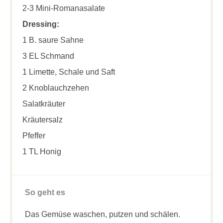
2-3 Mini-Romanasalate
Dressing:
1 B. saure Sahne
3 EL Schmand
1 Limette, Schale und Saft
2 Knoblauchzehen
Salatkräuter
Kräutersalz
Pfeffer
1 TL Honig
So geht es
Das Gemüse waschen, putzen und schälen.